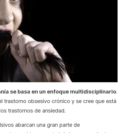
anía se basa en un enfoque multidisciplinario
.
el trastorno obsesivo crónico y se cree que está
los trastornos de ansiedad.
sivos abarcan una gran parte de