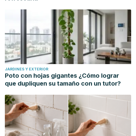
(2010). Sonic rhinoplasty: sculpting the nasal dorsum with
the ultrasonic bone aspirator. Laryngoscope. 2010
Aug;120(8):1504-7. doi: 10.1002/lary.20980. PMID:
20564664. Recuperado de:
https://pubmed.ncbi.nlm.nih.gov/20564664/
JARDINES Y EXTERIOR
Poto con hojas gigantes ¿Cómo lograr
que dupliquen su tamaño con un tutor?