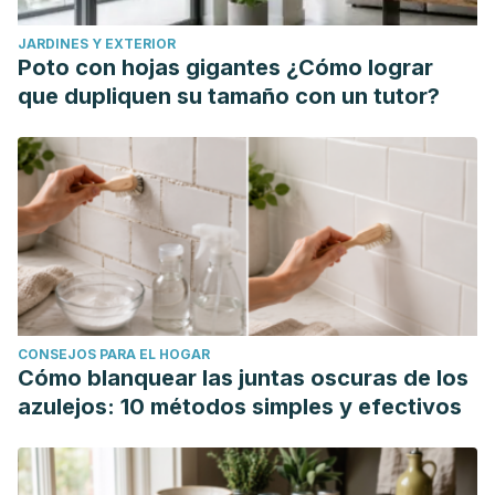
Americana de Nutrición Clínica
. Vol. 90. Núm. 5. Estados
JARDINES Y EXTERIOR
Unidos; 2009. https://pubmed.ncbi.nlm.nih.gov/19740975/
Poto con hojas gigantes ¿Cómo lograr
Baar K. Nutrición y la respuesta molecular al entrenamiento
que dupliquen su tamaño con un tutor?
de fuerza.
Intercambio de Ciencias del Deporte.
Vol. 27.
Núm. 123. pp. 1-4. Estados Unidos; 2014.
https://secure.footprint.net/gatorade/prd/gssiweb/sf_libraries
docs/123_keith_baar.pdf?sfvrsn=4
Breen L, Dent J, Luo D, McKendry J, McLeod M, Pérez
López A, Philp A, Smeuninx B, Taylor A, Yu J. El descanso
corto entre series reduce los aumentos inducidos por el
ejercicio de resistencia en la síntesis de proteínas
CONSEJOS PARA EL HOGAR
miofibrilares y la señalización intracelular en hombres
Cómo blanquear las juntas oscuras de los
jóvenes.
Fisiología Experimental
. Vol. 101. Núm. 7. pp. 866-
azulejos: 10 métodos simples y efectivos
882. Reunido Unido; 2016.
https://physoc.onlinelibrary.wiley.com/doi/full/10.1113/EP08564
Gonçalves L. Suplementación con leucina en relación con