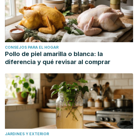
la masa muscular en humanos.
Revista Brasileña de
Nutrición Deportiva
. Vol. 7. Núm. 40. pp. 3. Brasil; 2013.
https://www.mendeley.com/catalogue/3019a64a-32f0-
3c81-b754-a73694311f32/?
utm_source=desktop&utm_medium=1.19.4&utm_campaign=op
CONSEJOS PARA EL HOGAR
6b8d-477d-98d1-9e44c855d785%7D
Pollo de piel amarilla o blanca: la
Luc J. Consumo de proteína antes de dormir: su potencial
diferencia y qué revisar al comprar
para optimizar la recuperación post ejercicio.
Intercambio
de Ciencias del Deporte
. Vol. 26. Núm. 117. pp. 1-5. Estados
Unidos; 2013.
https://www.mendeley.com/catalogue/73748c09-3c1f-
357e-9607-ab075b1e1891/?
utm_source=desktop&utm_medium=1.19.4&utm_campaign=o
9662-40fc-89ca-4bce73405c79%7D
Lukaszuk J, Prawitz A, Salacinski A, Satrk M. Sincronización
JARDINES Y EXTERIOR
de proteínas y sus efectos sobre la hipertrofia muscular y