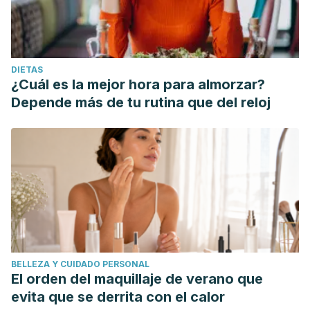
¿Son igual de adecuadas las proteínas de origen animal y
vegetal para ganar masa y fuerza muscular? Universidad
del País Vasco. España; 2022. https://www.ehu.eus/es/-/la-
DIETAS
proteina-adecuada-para-ganar-masa-y-fuerza-muscular
¿Cuál es la mejor hora para almorzar?
Tagawa, Ryoichi, et al. "Synergistic Effect of Increased
Depende más de tu rutina que del reloj
Total Protein Intake and Strength Training on Muscle
Strength: A Dose-Response Meta-analysis of Randomized
Controlled Trials."
Sports Medicine-Open
8.1 (2022): 1-12.
Theimer S. ¿Está consumiendo demasiada proteína? Clínica
Mayo. Estados Unidos; 2017.
https://newsnetwork.mayoclinic.org/es/2017/03/15/esta-
consumiendo-demasiada-
proteina/#:~:text=La%20cantidad%20diaria%20recomen
BELLEZA Y CUIDADO PERSONAL
El orden del maquillaje de verano que
evita que se derrita con el calor