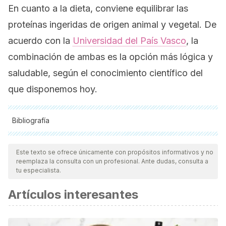
En cuanto a la dieta, conviene equilibrar las
proteínas ingeridas de origen animal y vegetal. De
acuerdo con la
Universidad del País Vasco
, la
combinación de ambas es la opción más lógica y
saludable, según el conocimiento científico del
que disponemos hoy.
Bibliografía
Todas las fuentes citadas fueron revisadas a profundidad por
nuestro equipo, para asegurar su calidad, confiabilidad,
Este texto se ofrece únicamente con propósitos informativos y no
reemplaza la consulta con un profesional. Ante dudas, consulta a
vigencia y validez.
La bibliografía de este artículo fue
tu especialista.
considerada confiable y de precisión académica o
Artículos interesantes
científica.
Atherton PJ, Smith K. Síntesis de proteínas musculares en
respuesta a la nutrición y el ejercicio.
El Diario de