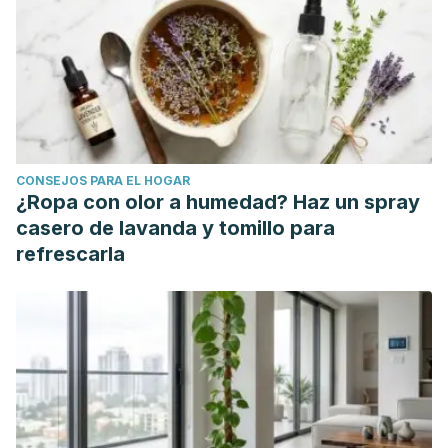
Fisiología.
Vol. 59. Núm. 5. Estados Unidos; 2012.
https://www.ncbi.nlm.nih.gov/pmc/articles/PMC3381813/
Atherton P, Brook M, Greenhaff P, Lund J, Mitchell W, Smith
K, Szewczyk N, Wilkinson D. Las adaptaciones de la
hipertrofia del músculo esquelético predominan en las
primeras etapas del entrenamiento con ejercicios de
CONSEJOS PARA EL HOGAR
fuerza, coincidiendo con las medidas derivadas del óxido
¿Ropa con olor a humedad? Haz un spray
de deuterio de la síntesis de proteínas musculares y el
casero de lavanda y tomillo para
objetivo mecanicista de la señalización del complejo 1 de
refrescarla
rapamicina.
Federación de Sociedades Americanas de
Biología Experimental.
Vol. 29. Núm. 11. Estados Unidos;
2015. https://pubmed.ncbi.nlm.nih.gov/26169934/
Atherton P, Patel R, Rankin D, Rennie M, Selby A, Smith K,
Wilkes E. El debilitamiento de la inhibición de la proteólisis
por insulina en las piernas de sujetos mayores puede
contribuir a la sarcopenia relacionada con la edad.
Revista