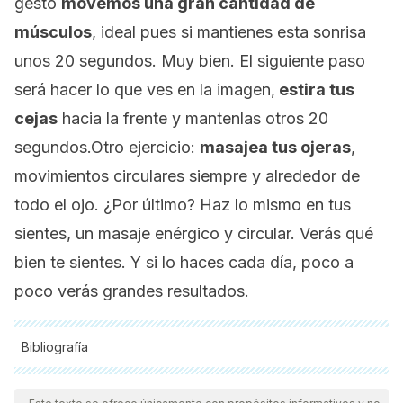
gesto
movemos una gran cantidad de
músculos
, ideal pues si mantienes esta sonrisa
unos 20 segundos. Muy bien. El siguiente paso
será hacer lo que ves en la imagen,
estira tus
cejas
hacia la frente y mantenlas otros 20
segundos.Otro ejercicio:
masajea tus ojeras
,
movimientos circulares siempre y alrededor de
todo el ojo. ¿Por último? Haz lo mismo en tus
sientes, un masaje enérgico y circular. Verás qué
bien te sientes. Y si lo haces cada día, poco a
poco verás grandes resultados.
Bibliografía
Todas las fuentes citadas fueron revisadas a profundidad por
nuestro equipo, para asegurar su calidad, confiabilidad,