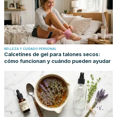
Senescence.
Oxidative Medicine and Cellular Longevity
,
2015
.
https://doi.org/10.1155/2015/619560
BELLEZA Y CUIDADO PERSONAL
Calcetines de gel para talones secos:
cómo funcionan y cuándo pueden ayudar