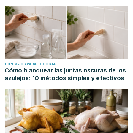
Perea-Villamil, Janeth Aidé, Cadena-Cala, Tatiana, Herrera-
Ardila, Jenny,
El cacao y sus productos como fuente de
antioxidantes: Efecto del procesamiento.
Revista de la
Universidad Industrial de Santander. Salud [Internet]. 2009;
41 (2): 128-134.
Katz DL, Doughty K, Ali A. Cocoa and chocolate in human
health and disease.
Antioxid Redox Signal
.
CONSEJOS PARA EL HOGAR
2011;15(10):2779-2811. doi:10.1089/ars.2010.3697
Cómo blanquear las juntas oscuras de los
azulejos: 10 métodos simples y efectivos