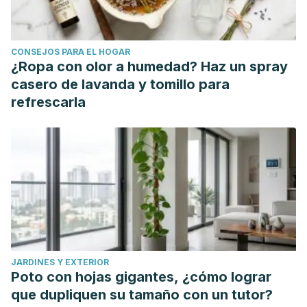
natural or high-dose theobromine: a randomized, double-
blind crossover trial. Hypertension. 2010 Nov;56(5):839-46.
CONSEJOS PARA EL HOGAR
doi: 10.1161/HYPERTENSIONAHA.110.158139. Epub 2010 Sep
¿Ropa con olor a humedad? Haz un spray
7. PMID: 20823377.
casero de lavanda y tomillo para
Mori H, Ohsawa H, Tanaka TH, Taniwaki E, Leisman G,
refrescarla
Nishijo K. Effect of massage on blood flow and muscle
fatigue following isometric lumbar exercise. Med Sci Monit.
2004 May;10(5):CR173-8. Epub 2004 Apr 28. PMID:
15114265.
Magrone T, Russo MA, Jirillo E. Cocoa and Dark Chocolate
Polyphenols: From Biology to Clinical Applications.
Front
Immunol
. 2017;8:677. Published 2017 Jun 9.
doi:10.3389/fimmu.2017.00677
JARDINES Y EXTERIOR
Waizel S. Waizel J. Magaña J. Campos P. San Esteban J.
Poto con hojas gigantes, ¿cómo lograr
Cacao y chocolate: seducción y terapéutica [Internet].
que dupliquen su tamaño con un tutor?
México: (S.E); 2012 [citado 30 de marzo de 2021]