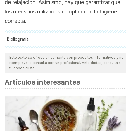
de relajación. Asimismo, hay que garantizar que
los utensilios utilizados cumplan con la higiene
correcta.
Bibliografía
Todas las fuentes citadas fueron revisadas a profundidad por
nuestro equipo, para asegurar su calidad, confiabilidad,
Este texto se ofrece únicamente con propósitos informativos y no
reemplaza la consulta con un profesional. Ante dudas, consulta a
vigencia y validez.
La bibliografía de este artículo fue
tu especialista.
considerada confiable y de precisión académica o
Artículos interesantes
científica.
Valenzuela B., Alfonso,
El chocolate, un placer
saludable.
Revista Chilena de Nutrición [Internet]. 2007; 34
(3): 0.
van den Bogaard B, Draijer R, Westerhof BE, van den
Meiracker AH, van Montfrans GA, van den Born BJ. Effects
on peripheral and central blood pressure of cocoa with