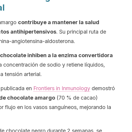
al
 amargo
contribuye a mantener la salud
tos antihipertensivos
. Su principal ruta de
enina-angiotensina-aldosterona.
l chocolate inhiben a la enzima convertidora
 concentración de sodio y retiene líquidos,
 tensión arterial.
n publicada en
Frontiers in Inmunology
demostró
de chocolate amargo
(70 % de cacao)
r flujo en los vasos sanguíneos, mejorando la
e chocolate negro durante 2 semanas, se