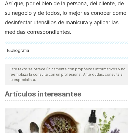
Así que, por el bien de la persona, del cliente, de
su negocio y de todos, lo mejor es conocer cómo
desinfectar utensilios de manicura y aplicar las
medidas correspondientes.
Bibliografía
Todas las fuentes citadas fueron revisadas a profundidad por
nuestro equipo, para asegurar su calidad, confiabilidad,
Este texto se ofrece únicamente con propósitos informativos y no
reemplaza la consulta con un profesional. Ante dudas, consulta a
vigencia y validez.
La bibliografía de este artículo fue
tu especialista.
considerada confiable y de precisión académica o
Artículos interesantes
científica.
Corrales Ramírez, C., López Gómez, L., Olaya Tunjano, J. &
Sánchez, L. (2007). Evaluación de la efectividad de los
procesos de desinfección de los utensilios en salones de
belleza en un municipio de Cundinamarca.
NOVA
, vol. 5(7).