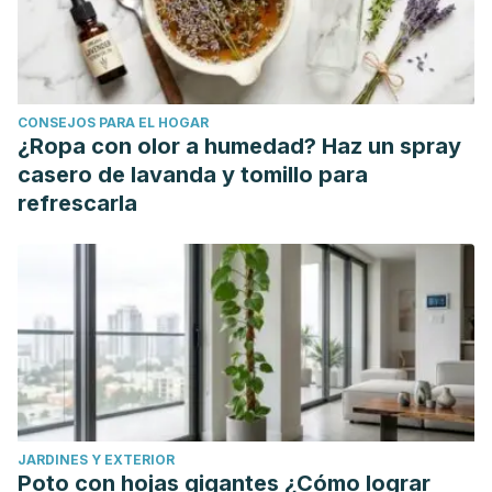
https://www.researchgate.net/publication/316653973
Fernández-Torres, I., Bataller-Venta, M., Hernández-Castro,
C., Sánchez-Urrutia, E. & Morales-Chacón, Y. (2010).
Actividad antimicrobiana de los subproductos generados
CONSEJOS PARA EL HOGAR
por la reacción del ozono con los microorganismos.
¿Ropa con olor a humedad? Haz un spray
Revista CENIC. Ciencias Biológicas
, vol. 41(2), pp. 121-125.
casero de lavanda y tomillo para
https://www.redalyc.org/pdf/1812/181220595006.pdf
refrescarla
Kimpiatu, J. , Nkodila, A. , Tshimpi, A. et al (2022). Clinical,
Biological, Immunological and Therapeutic Profile of
Patients Co-Infected with HIV-HBV and/or HCV in Kinshasa,
in the Democratic Republic of the Congo: Multicenter
Cross-Sectional Study.
Open Journal of Gastroenterology
,
vol. 12, pp. 107-118.
https://www.researchgate.net/publication/359943696
Salvaro, F. (2021).
Elaboração de manual sobre medidas
JARDINES Y EXTERIOR
de biossegurança e riscos biológicos relacionados ao
Poto con hojas gigantes ¿Cómo lograr