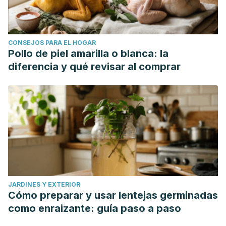
implementación de procedimientos y uso apropiado de
químicos para la esterilización de utensilios de pedicura y
manicura en salones de belleza de la ciudad de Guatemala
CONSEJOS PARA EL HOGAR
[Tesis de grado]. Guatemala: Universidad Galileo.
Pollo de piel amarilla o blanca: la
http://biblioteca.galileo.edu/tesario/handle/123456789/619
diferencia y qué revisar al comprar
Vanhooteghem, O., Theate, I. & De Schaetzen, V. (2021).
Periungual mycobacterium marinum infection following a
fish manicure.
Skin Appendage Disord
, vol. 7(5), pp. 393-
396.
https://pubmed.ncbi.nlm.nih.gov/34604330/
JARDINES Y EXTERIOR
Cómo preparar y usar lentejas germinadas
como enraizante: guía paso a paso