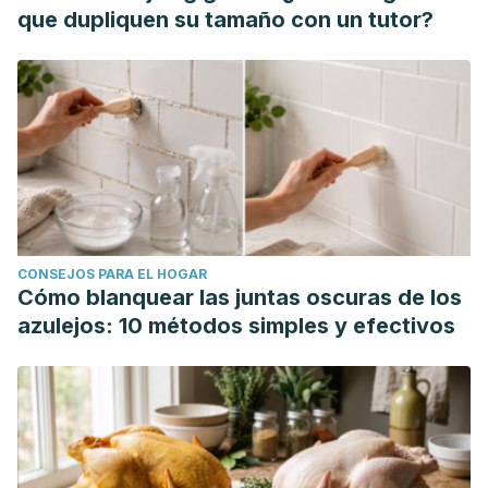
exercício das profissões de manicure e pedicure
.
que dupliquen su tamaño con un tutor?
Florianópolis, Brasil: Universidade Federal de Santa
Catarina.
https://repositorio.ufsc.br/bitstream/handle/123456789/2234
Sanches Abelan, U., Morian Lauana M., Kozusny-Andreani,
D., Amaro Zângaro, R. & Rodrigo Ramos, R. (2020). Ozone
therapy with ozonized water: an alternative process for the
sterilization of manicure pliers in vitro.
Journal of Advanced
Biotechnology and Bioengineering
, vol. 8, pp. 29-35.
CONSEJOS PARA EL HOGAR
https://www.researchgate.net/publication/347595842
Cómo blanquear las juntas oscuras de los
Sánchez C, J., Arias Echandi, M., Armenta Prada, J. & Salas
azulejos: 10 métodos simples y efectivos
Segura, D. (2012). Luz ultravioleta germicida y control de
microorganismos ambientales en hospitales.
Revista
Costarricense de Salud Pública
,
21
(1), 19-22.
https://www.scielo.sa.cr/pdf/rcsp/v21n1/art05v21n1.pdf
Santos Zamora, L. (2017).
Falta de conocimiento para la