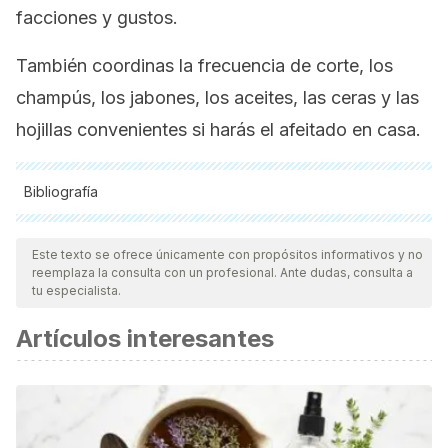
facciones y gustos.
También coordinas la frecuencia de corte, los
champús, los jabones, los aceites, las ceras y las
hojillas convenientes si harás el afeitado en casa.
Bibliografía
Todas las fuentes citadas fueron revisadas a profundidad por
nuestro equipo, para asegurar su calidad, confiabilidad,
Este texto se ofrece únicamente con propósitos informativos y no
reemplaza la consulta con un profesional. Ante dudas, consulta a
vigencia y validez.
La bibliografía de este artículo fue
tu especialista.
considerada confiable y de precisión académica o
Artículos interesantes
científica.
Alopecia. Pérdida de pelo. Diccionario Médico. Clínica
Universidad de Navarra. España.
https://www.cun.es/enfermedades-