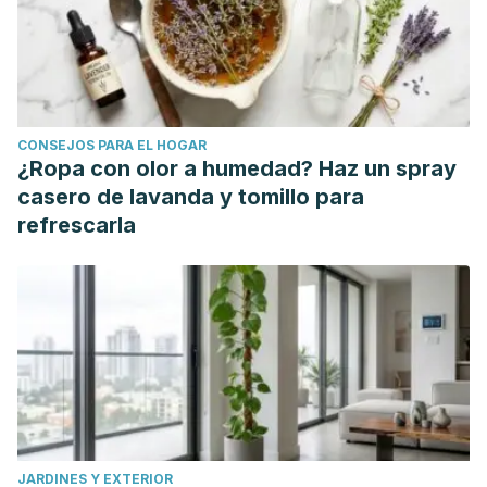
tratamientos/enfermedades/alopecia-calvicie
Bajo nivel de testosterona. Sociedad Endocrina. Estados
Unidos; 2018. https://www.endocrine.org/patient-
engagement/multilingual-resource-library/bajo-nivel-de-
testosterona
CONSEJOS PARA EL HOGAR
Casals M, Fernández-Chico N, Ribera M. Pseudofoliculitis
¿Ropa con olor a humedad? Haz un spray
de la barba. Actas Dermo-Sifilográficas. Vol. 101. Núm. 9. pp.
casero de lavanda y tomillo para
749-757. España; 2010. https://www.actasdermo.org/es-
refrescarla
pseudofoliculitis-barba-articulo-S0001731010002863
Castelo-Soccio L,Patel D, Swink S. Una revisión del uso de
biotina para la caída del cabello. Biblioteca Nacional de
Medicina. Estados Unidos; 2017.
https://pubmed.ncbi.nlm.nih.gov/28879195/
Chen Ch, Guerrero-Juárez C, Hughes M, Jiang T, Lee O,
Murray P, Plikus M, Shi S, Ramos R, Wang L, Widelitz R,
Lander A, Choung Ch. La detección de quórum a nivel de
JARDINES Y EXTERIOR