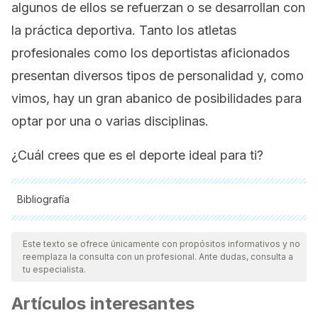
algunos de ellos se refuerzan o se desarrollan con
la práctica deportiva. Tanto los atletas
profesionales como los deportistas aficionados
presentan diversos tipos de personalidad y, como
vimos, hay un gran abanico de posibilidades para
optar por una o varias disciplinas.
¿Cuál crees que es el deporte ideal para ti?
Bibliografía
Todas las fuentes citadas fueron revisadas a profundidad por
nuestro equipo, para asegurar su calidad, confiabilidad,
Este texto se ofrece únicamente con propósitos informativos y no
reemplaza la consulta con un profesional. Ante dudas, consulta a
vigencia y validez.
La bibliografía de este artículo fue
tu especialista.
considerada confiable y de precisión académica o
Artículos interesantes
científica.