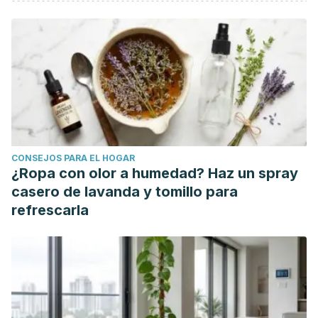
Piepiora P. Personality profile of individual sports
champions. Brain Behav. 2021 Jun;11(6):e02145. doi:
10.1002/brb3.2145. Epub 2021 May 5. PMID: 33951345;
PMCID: PMC8213921. Disponible en:
https://pubmed.ncbi.nlm.nih.gov/33951345/
Allen MS, Vella SA, Laborde S. Sport participation, screen
time, and personality trait development during childhood.
Br J Dev Psychol. 2015 Sep;33(3):375-90. doi:
CONSEJOS PARA EL HOGAR
10.1111/bjdp.12102. Epub 2015 Jul 17. PMID: 26259042.
¿Ropa con olor a humedad? Haz un spray
Disponible en: https://pubmed.ncbi.nlm.nih.gov/26259042/
casero de lavanda y tomillo para
refrescarla