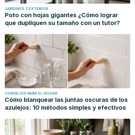
Seguridad del sol. Centros para el Control y la Prevención
JARDINES Y EXTERIOR
de Enfermedades. Estados Unidos; 2022.
Poto con hojas gigantes ¿Cómo lograr
https://www.cdc.gov/spanish/cancer/skin/basic_info/sun-
que dupliquen su tamaño con un tutor?
safety.htm
CONSEJOS PARA EL HOGAR
Cómo blanquear las juntas oscuras de los
azulejos: 10 métodos simples y efectivos