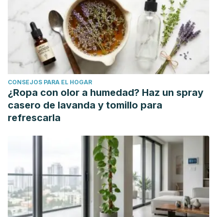
articulo-piel-luminosa-13082895
Después del verano, debes cuidar más a fondo tu piel y tu
cabello. Academia Española de Dermatología y
Venereología. España; 2015.
https://aedv.es/comunicacion/notas-de-prensa/la-aedv-
ensena-la-mejor-forma-de-cuidar-tu-piel-tras-el-verano/
CONSEJOS PARA EL HOGAR
La importancia de la limpieza facial. Fundación para el
¿Ropa con olor a humedad? Haz un spray
Desarrollo Educativo. Argentina.
casero de lavanda y tomillo para
https://www.educativo.net/articulos/la-importancia-de-la-
refrescarla
limpieza-facial-343.html
Muñoz M. Hidratación cutánea, estética y salud. Offarm:
Farmacia y Sociedad. Vol. 27. pp. 48-51. España; 2008.
https://www.mendeley.com/catalogue/544bf2fe-888e-
3472-9ae4-d0f08392615f/?
utm_source=desktop&utm_medium=1.19.4&utm_campaign=o
941f-4267-ac46-3fecd6e55892%7D