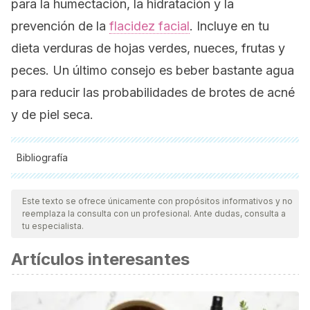
para la humectación, la hidratación y la
prevención de la
flacidez facial
. Incluye en tu
dieta verduras de hojas verdes, nueces, frutas y
peces. Un último consejo es beber bastante agua
para reducir las probabilidades de brotes de acné
y de piel seca.
Bibliografía
Todas las fuentes citadas fueron revisadas a profundidad por
nuestro equipo, para asegurar su calidad, confiabilidad,
Este texto se ofrece únicamente con propósitos informativos y no
reemplaza la consulta con un profesional. Ante dudas, consulta a
vigencia y validez.
La bibliografía de este artículo fue
tu especialista.
considerada confiable y de precisión académica o
Artículos interesantes
científica.
Alcalde M. Piel luminosa. Offarm. Vol. 24. Núm. 11. pp. 90-96.
España; 2005. https://www.elsevier.es/es-revista-offarm-4-