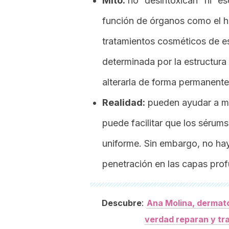
Mito:
no “desintoxican” ni “es
función de órganos como el hí
tratamientos cosméticos de est
determinada por la estructura
alterarla de forma permanente
Realidad:
pueden ayudar a me
puede facilitar que los sérum
uniforme. Sin embargo, no ha
penetración en las capas profu
:
Descubre
Ana Molina, dermató
verdad reparan y tr