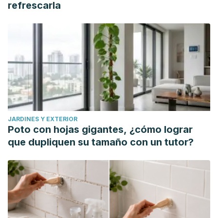
Iran J Med Sci. 2019 Jan; 44(1): 1–9. The Effect of Aloe Vera
refrescarla
Clinical Trials on Prevention and Healing of Skin Wound: A
Systematic Review.
https://www.ncbi.nlm.nih.gov/pmc/articles/PMC6330525/
WebMD. Tea Tree Oil.
https://www.webmd.com/vitamins/ai/ingredientmono-
113/tea-tree-oil
J Inflamm (Lond). 2011; 8: 27. Published online 2011 Oct 13.
Antioxidant and potential anti-inflammatory activity of
JARDINES Y EXTERIOR
extracts and formulations of white tea, rose, and witch
Poto con hojas gigantes, ¿cómo lograr
hazel on primary human dermal fibroblast cells. doi:
que dupliquen su tamaño con un tutor?
10.1186/1476-9255-8-27