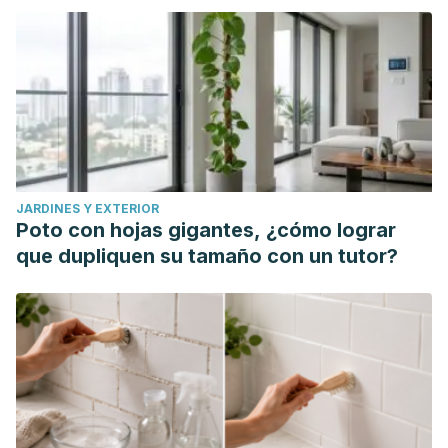
Pharmaceutica (Internet)
59.2 (2018): 77-84.
Fabbrocini G, Staibano S, De Rosa G, et al. Resveratrol-
containing gel for the treatment of acne vulgaris: a single-
blind, vehicle-controlled, pilot study.
Am J Clin Dermatol
.
2011;12(2):133-141. doi:10.2165/11530630-000000000-
00000
Pezzuto JM. Resveratrol: Twenty Years of Growth,
JARDINES Y EXTERIOR
Development and Controversy.
Biomol Ther (Seoul)
.
Poto con hojas gigantes, ¿cómo lograr
2019;27(1):1-14. doi:10.4062/biomolther.2018.176
que dupliquen su tamaño con un tutor?
Ko JH, Sethi G, Um JY, et al. The Role of Resveratrol in
Cancer Therapy.
Int J Mol Sci
. 2017;18(12):2589. Published
2017 Dec 1. doi:10.3390/ijms18122589
Berce C, Muresan MS, Soritau O, et al. Cutaneous wound
healing using polymeric surgical dressings based on
chitosan, sodium hyaluronate and resveratrol. A preclinical
experimental study.
Colloids Surf B Biointerfaces
.