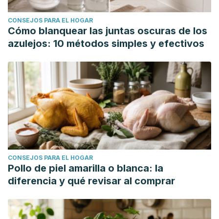
2018;163:155-166. doi:10.1016/j.colsurfb.2017.12.041
CONSEJOS PARA EL HOGAR
Zeng G, Zhong F, Li J, Luo S, Zhang P. Resveratrol-
Cómo blanquear las juntas oscuras de los
mediated reduction of collagen by inhibiting proliferation
azulejos: 10 métodos simples y efectivos
and producing apoptosis in human hypertrophic scar
fibroblasts.
Biosci Biotechnol Biochem
. 2013;77(12):2389-
2396. doi:10.1271/bbb.130502
Chen ML, Li J, Xiao WR, et al. Protective effect of
resveratrol against oxidative damage of UVA irradiated
HaCaT cells.
Zhong Nan Da Xue Xue Bao Yi Xue Ban
.
2006;31(5):635-639.
CONSEJOS PARA EL HOGAR
Pollo de piel amarilla o blanca: la
diferencia y qué revisar al comprar