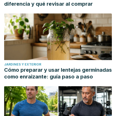
diferencia y qué revisar al comprar
T-lacs-024_barrera_morataya_sindy_carolina.pdf
JARDINES Y EXTERIOR
Cómo preparar y usar lentejas germinadas
como enraizante: guía paso a paso