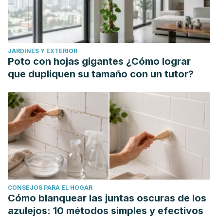
https://onlinelibrary.wiley.com/doi/full/10.1111/jocd.15849
Moy, M., Diaz, I., Lesniak, E., & Giancola, G. (2023). Peptide‐
pro complex serum: Investigating effects on aged skin.
Journal of Cosmetic Dermatology
,
22
(1), 267-
JARDINES Y EXTERIOR
274.
https://onlinelibrary.wiley.com/doi/10.1111/jocd.14992
Poto con hojas gigantes ¿Cómo lograr
Veiga, E., Ferreira, L., Correia, M., Pires, P. C., Hameed, H.,
que dupliquen su tamaño con un tutor?
Araújo, A. R., ... & Paiva-Santos, A. C. (2023). Anti-aging
peptides for advanced skincare: Focus on nanodelivery
systems.
Journal of Drug Delivery Science and
Technology
,
89
.
https://www.sciencedirect.com/science/article/pii/S177322
CONSEJOS PARA EL HOGAR
Cómo blanquear las juntas oscuras de los
azulejos: 10 métodos simples y efectivos