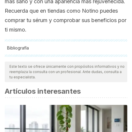
más sano y con una apariencia más rejuvenecida.
Recuerda que en tiendas como Notino puedes
comprar tu sérum y comprobar sus beneficios por
ti mismo.
Bibliografía
Todas las fuentes citadas fueron revisadas a profundidad por
nuestro equipo, para asegurar su calidad, confiabilidad,
Este texto se ofrece únicamente con propósitos informativos y no
reemplaza la consulta con un profesional. Ante dudas, consulta a
vigencia y validez.
La bibliografía de este artículo fue
tu especialista.
considerada confiable y de precisión académica o
Artículos interesantes
científica.
Li, F., Chen, H., Chen, D., Zhang, B., Shi, Q., He, X., ... &
Wang, F. (2023). Clinical evidence of the efficacy and
safety of a new multi‐peptide anti‐aging topical eye serum.
Journal of Cosmetic Dermatology
,
22
(12), 3340-3346.