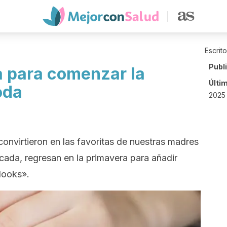
Escrit
Publ
a para comenzar la
Últi
oda
2025 
convirtieron en las favoritas de nuestras madres
ada, regresan en la primavera para añadir
looks».