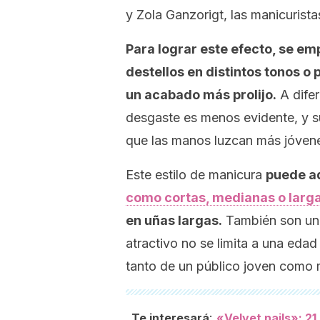
y Zola Ganzorigt, las manicurista
Para lograr este efecto, se e
destellos en distintos tonos o
un acabado más prolijo.
A difer
desgaste es menos evidente, y su
que las manos luzcan más jóven
Este estilo de manicura
puede a
como cortas, medianas o larg
en uñas largas.
También son una 
atractivo no se limita a una edad
tanto de un público joven como 
:
Te interesará
«Velvet nails»: 2