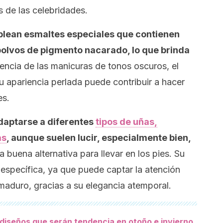
s de las celebridades.
mplean esmaltes especiales que contienen
 polvos de pigmento nacarado, lo que brinda
encia de las manicuras de tonos oscuros, el
 apariencia perlada puede contribuir a hacer
es.
daptarse a diferentes
tipos de uñas,
as
, aunque suelen lucir, especialmente bien,
buena alternativa para llevar en los pies. Su
 específica, ya que puede captar la atención
maduro, gracias a su elegancia atemporal.
1 diseños que serán tendencia en otoño e invierno