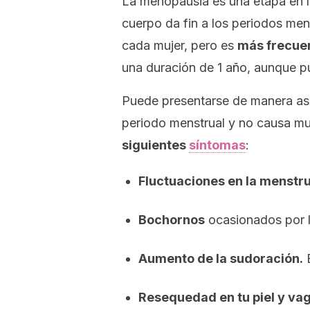
La menopausia es una etapa en l
cuerpo da fin a los periodos men
cada mujer, pero es
más frecuen
una duración de 1 año, aunque 
Puede presentarse de manera asi
periodo menstrual y no causa m
siguientes
síntomas
:
Fluctuaciones en la menstr
Bochornos
ocasionados por l
Aumento de la sudoración.
E
Resequedad en tu piel y va