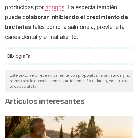
producidas por
hongos
. La especia también
puede c
olaborar inhibiendo el crecimiento de
bacterias
tales como la salmonela, previene la
caries dental y el mal aliento.
Bibliografía
Todas las fuentes citadas fueron revisadas a profundidad por
nuestro equipo, para asegurar su calidad, confiabilidad,
Este texto se ofrece únicamente con propósitos informativos y no
reemplaza la consulta con un profesional. Ante dudas, consulta a
vigencia y validez.
La bibliografía de este artículo fue
tu especialista.
considerada confiable y de precisión académica o
Artículos interesantes
científica.
Rao, P. V., & Gan, S. H. (2014). Cinnamon: A multifaceted
medicinal plant. Evidence-Based Complementary and
Alternative Medicine. https://doi.org/10.1155/2014/642942
Gruenwald, J., Freder, J., & Armbruester, N. (2010).