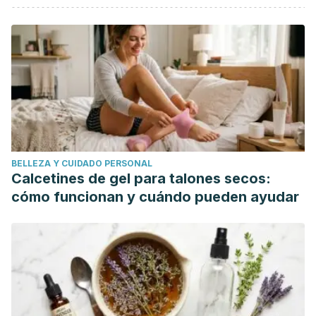
Suhail Velazquez Cortes. (2009). Hábitos y estilos de vida
saludable. Programa Institucional Actividades de Educación
Para Una Vida Saludables.
Vidal, G. (1988). Promoción de la salud. Acta Psiquiatrica y
Psicologica de America Latina. https://doi.org/10.1016/b978-
84-458-2404-7.00001-5
Arlinghaus, K. R., & Johnston, C. A. (2018). The Importance
of Creating Habits and Routine. American Journal of
BELLEZA Y CUIDADO PERSONAL
Lifestyle Medicine, 13(2), 142–144.
Calcetines de gel para talones secos:
https://doi.org/10.1177/1559827618818044
cómo funcionan y cuándo pueden ayudar
David T. Neal, Wendy Wood, and Jeffrey M. Quinn. 2006.
Habits—A Repeat Performance. CURRENT DIRECTIONS IN
PSYCHOLOGICAL SCIENCE.
http://web.archive.org/web/20110526144503/http:/dornsife
Eppinger Ben, Walter Maik, Heekeren Hauke, Li Shu-Chen.
2013. Of goals and habits: age-related and individual