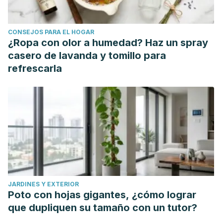
differences in goal-directed decision-making. Frontiers in
Neuroscience.
CONSEJOS PARA EL HOGAR
https://www.frontiersin.org/article/10.3389/fnins.2013.00253
¿Ropa con olor a humedad? Haz un spray
casero de lavanda y tomillo para
refrescarla
JARDINES Y EXTERIOR
Poto con hojas gigantes, ¿cómo lograr
que dupliquen su tamaño con un tutor?