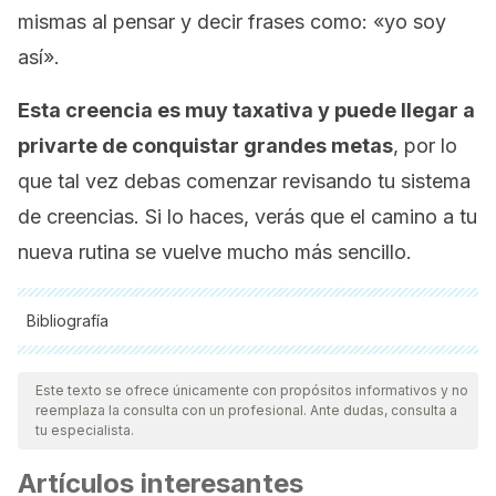
mismas al pensar y decir frases como: «yo soy
así».
Esta creencia es muy taxativa y puede llegar a
privarte de conquistar grandes metas
, por lo
que tal vez debas comenzar revisando tu sistema
de creencias. Si lo haces, verás que el camino a tu
nueva rutina se vuelve mucho más sencillo.
Bibliografía
Todas las fuentes citadas fueron revisadas a profundidad por
nuestro equipo, para asegurar su calidad, confiabilidad,
Este texto se ofrece únicamente con propósitos informativos y no
reemplaza la consulta con un profesional. Ante dudas, consulta a
vigencia y validez.
La bibliografía de este artículo fue
tu especialista.
considerada confiable y de precisión académica o
Artículos interesantes
científica.