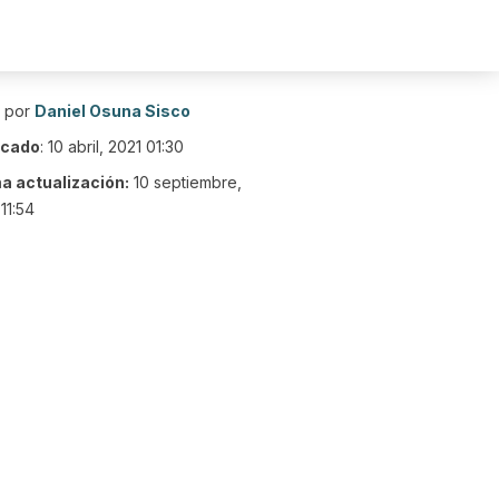
o por
Daniel Osuna Sisco
icado
:
10 abril, 2021 01:30
ma actualización:
10 septiembre,
11:54