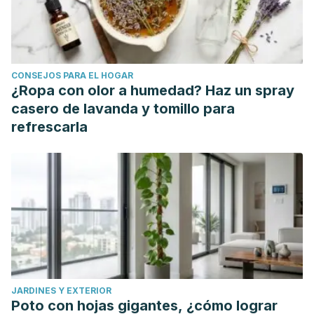
Bagot, R. C., Purushothaman, I., ... & Goodman, E. (2017).
Early life stress confers lifelong stress susceptibility in mice
via ventral tegmental area OTX2.
Science
,
356
(6343),
1185-1188.
CONSEJOS PARA EL HOGAR
Smith, G. E., Housen, P., Yaffe, K., Ruff, R., Kennison, R. F.,
¿Ropa con olor a humedad? Haz un spray
Mahncke, H. W., & Zelinski, E. M. (2009). A cognitive
casero de lavanda y tomillo para
training program based on principles of brain plasticity:
refrescarla
results from the Improvement in Memory with Plasticity‐
based Adaptive Cognitive Training (IMPACT) Study.
Journal of the American Geriatrics Society
,
57
(4), 594-603.
Walker, M. P. (2009). The role of sleep in cognition and
emotion.
Annals of the New York Academy of Sciences
,
1156
(1), 168-197.
Ferris, L. T., Williams, J. S., & Shen, C. L. (2007). The effect
of acute exercise on serum brain-derived neurotrophic
JARDINES Y EXTERIOR
factor levels and cognitive function.
Medicine & Science in
Poto con hojas gigantes, ¿cómo lograr