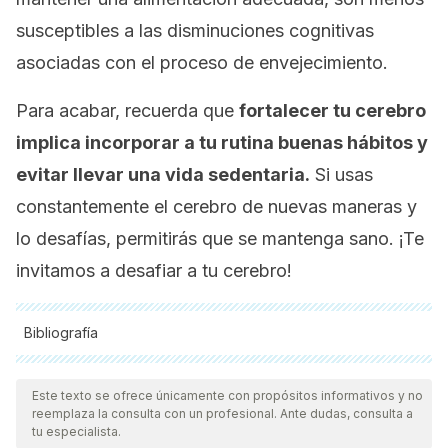
susceptibles a las disminuciones cognitivas
asociadas con el proceso de envejecimiento.
Para acabar, recuerda que
fortalecer tu cerebro
implica incorporar a tu rutina buenas hábitos y
evitar llevar una vida sedentaria.
Si usas
constantemente el cerebro de nuevas maneras y
lo desafías, permitirás que se mantenga sano. ¡Te
invitamos a desafiar a tu cerebro!
Bibliografía
Todas las fuentes citadas fueron revisadas a profundidad por
nuestro equipo, para asegurar su calidad, confiabilidad,
Este texto se ofrece únicamente con propósitos informativos y no
reemplaza la consulta con un profesional. Ante dudas, consulta a
vigencia y validez.
La bibliografía de este artículo fue
tu especialista.
considerada confiable y de precisión académica o