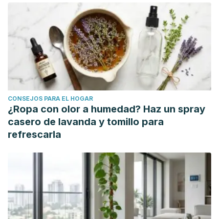
7613(2003)031<0263:LMAAWW>2.0.CO;2
CONSEJOS PARA EL HOGAR
¿Ropa con olor a humedad? Haz un spray
casero de lavanda y tomillo para
refrescarla