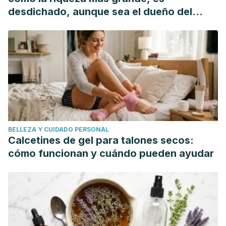
Drinking cold water increases blood pressure in healthy
desdichado, aunque sea el dueño del
young students. Blood Press Monit, 2014. 19 (2): 118-9.
mundo"
Turner T., Chen X., Zahner M., Opsahl A., et al., FGF21
increases wáter intake, urine output and blood pressure in
rats. PLoS One, 2018.
Brown CM., Dulloo AG., Montani JP., Water induced
thermogenesis reconsidered: the effects of osmolality and
water temperature on energy expenditure after drinking. J
Clin Endocrinol Metab, 2006. 91 (9): 3598-602.
BELLEZA Y CUIDADO PERSONAL
Calcetines de gel para talones secos:
cómo funcionan y cuándo pueden ayudar