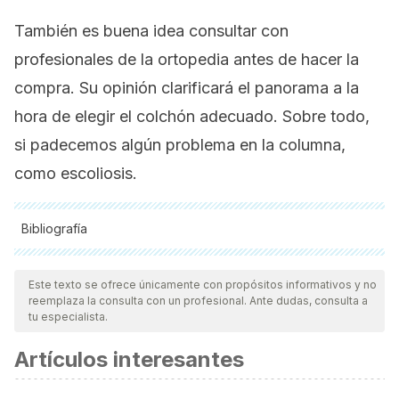
También es buena idea consultar con
profesionales de la ortopedia antes de hacer la
compra. Su opinión clarificará el panorama a la
hora de elegir el colchón adecuado. Sobre todo,
si padecemos algún problema en la columna,
como escoliosis.
Bibliografía
Todas las fuentes citadas fueron revisadas a profundidad por
nuestro equipo, para asegurar su calidad, confiabilidad,
Este texto se ofrece únicamente con propósitos informativos y no
reemplaza la consulta con un profesional. Ante dudas, consulta a
vigencia y validez.
La bibliografía de este artículo fue
tu especialista.
considerada confiable y de precisión académica o
Artículos interesantes
científica.
Caggiari, G., Talesa, G. R., Toro, G., Jannelli, E.,