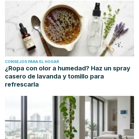
Monteleone, G., & Puddu, L. (2021). What type of mattress
should be chosen to avoid back pain and improve sleep
quality? Review of the literature. Journal of orthopaedics
and traumatology : official journal of the Italian Society of
Orthopaedics and Traumatology, 22(1), 51. Revisado el 04
de septiembre de 2023.
https://doi.org/10.1186/s10195-021-
00616-5
CONSEJOS PARA EL HOGAR
Jacobson, B. H., Boolani, A., Dunklee, G., Shepardson, A., &
¿Ropa con olor a humedad? Haz un spray
Acharya, H. (2010). Effect of prescribed sleep surfaces on
casero de lavanda y tomillo para
back pain and sleep quality in patients diagnosed with low
refrescarla
back and shoulder pain. Applied ergonomics, 42(1), 91–97.
Revisado el 04 de septiembre de
2023.
https://doi.org/10.1016/j.apergo.2010.05.004
Morales Carrasco, L., Caisaguano Chacón, V. L., Córdova
Pacheco, A. C., & Morales Fiallos, P. R. (2019). ¿La compra
de un colchón es cuestión de salud? Revista Científica