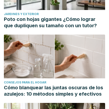
Hermes, 23( ),141-161.[fecha de Consulta 4 de Septiembre
de 2023]. ISSN. Recuperado de:
JARDINES Y EXTERIOR
https://www.redalyc.org/articulo.oa?id=477658117007
Poto con hojas gigantes ¿Cómo lograr
que dupliquen su tamaño con un tutor?
CONSEJOS PARA EL HOGAR
Cómo blanquear las juntas oscuras de los
azulejos: 10 métodos simples y efectivos