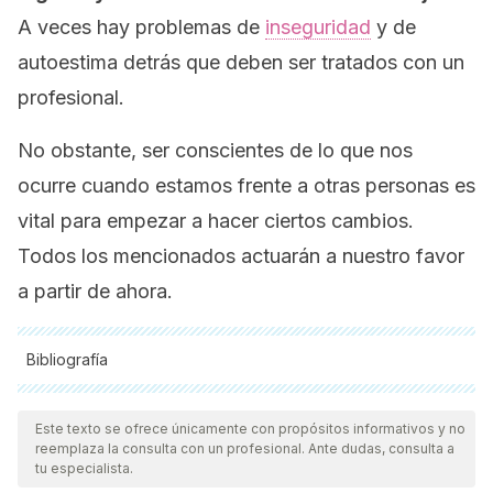
A veces hay problemas de
inseguridad
y de
autoestima detrás que deben ser tratados con un
profesional.
No obstante, ser conscientes de lo que nos
ocurre cuando estamos frente a otras personas es
vital para empezar a hacer ciertos cambios.
Todos los mencionados actuarán a nuestro favor
a partir de ahora.
Bibliografía
Todas las fuentes citadas fueron revisadas a profundidad por
nuestro equipo, para asegurar su calidad, confiabilidad,
Este texto se ofrece únicamente con propósitos informativos y no
reemplaza la consulta con un profesional. Ante dudas, consulta a
vigencia y validez.
La bibliografía de este artículo fue
tu especialista.
considerada confiable y de precisión académica o