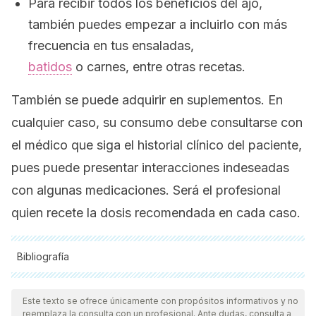
Para recibir todos los beneficios del ajo,
también puedes empezar a incluirlo con más
frecuencia en tus ensaladas,
batidos
o carnes, entre otras recetas.
También se puede adquirir en suplementos. En
cualquier caso, su consumo debe consultarse con
el médico que siga el historial clínico del paciente,
pues puede presentar interacciones indeseadas
con algunas medicaciones. Será el profesional
quien recete la dosis recomendada en cada caso.
Bibliografía
Todas las fuentes citadas fueron revisadas a profundidad por
nuestro equipo, para asegurar su calidad, confiabilidad,
Este texto se ofrece únicamente con propósitos informativos y no
reemplaza la consulta con un profesional. Ante dudas, consulta a