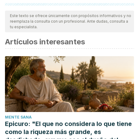
Todas las fuentes citadas fueron revisadas a profundidad por
nuestro equipo, para asegurar su calidad, confiabilidad,
Este texto se ofrece únicamente con propósitos informativos y no
reemplaza la consulta con un profesional. Ante dudas, consulta a
vigencia y validez.
La bibliografía de este artículo fue
tu especialista.
considerada confiable y de precisión académica o
Artículos interesantes
científica.
Solís Zepeda, M. L., & Fontanille, J. (2012). El sosiego ritual.
Tópicos Del Seminario
.
MENTE SANA
Epicuro: "El que no considera lo que tiene
como la riqueza más grande, es