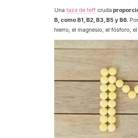
Una
taza de teff
cruda
proporcio
B, como B1, B2, B3, B5 y B6.
Por
hierro, el magnesio, el fósforo, e