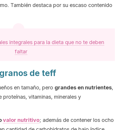
ismo. También destaca por su escaso contenido
ales integrales para la dieta que no te deben
faltar
granos de teff
ueños en tamaño, pero
grandes en nutrientes
,
 proteínas, vitaminas, minerales y
to
valor nutritivo
; además de contener los ocho
an cantidad de carbohidratos de bajo índice