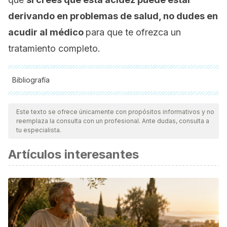
derivando en problemas de salud, no dudes en
acudir al médico
para que te ofrezca un
tratamiento completo.
Bibliografía
Todas las fuentes citadas fueron revisadas a profundidad por
nuestro equipo, para asegurar su calidad, confiabilidad,
Este texto se ofrece únicamente con propósitos informativos y no
reemplaza la consulta con un profesional. Ante dudas, consulta a
vigencia y validez.
La bibliografía de este artículo fue
tu especialista.
considerada confiable y de precisión académica o
Artículos interesantes
científica.
Casaubon-Garcín, P., Lamshing-Salinas, P., Isoard-Acosta,
F., Casaubon Lemen-Meyer, S., Delgado Franco, D., &
Pérez Lizaur, A. B. (2018). pH de los alimentos:¿ una
herramienta para el manejo de los pacientes con reflujo
gastroesofágico?.
Revista mexicana de pediatría
,
85
(3),