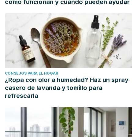
cómo funcionan y cuándo pueden ayudar
Schwalfenberg, G. K. (2012). The alkaline diet: is there
evidence that an alkaline pH diet benefits health?.
Journal
of environmental and public health
,
2012
. Available at:
https://doi.org/10.1155/2012/727630
. Accessed 24/03/2020.
Shimizu, M. (2012). Modulation of intestinal functions by
dietary substances: an effective approach to health
promotion.
Journal of traditional and complementary
medicine
,
2
(2), 81-83. Available at:
CONSEJOS PARA EL HOGAR
https://doi.org/10.1016/S2225-4110(16)30080-3
. Accessed
¿Ropa con olor a humedad? Haz un spray
24/03/2020.
casero de lavanda y tomillo para
Vitetta, L., Anton, B., Cortizo, F., & Sali, A. (2005). Mind‐
refrescarla
body medicine: Stress and its impact on overall health and
longevity.
Annals of the New York Academy of
Sciences
,
1057
(1), 492-505. Available at:
https://doi.org/10.1111/j.1749-6632.2005.tb06153.x
. Accessed
24/03/2020.