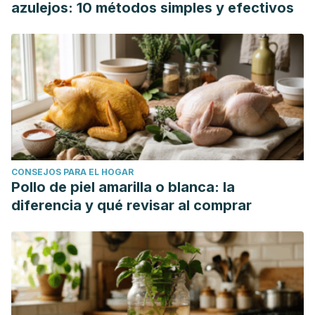
azulejos: 10 métodos simples y efectivos
via%3Dihub
Cheshire, A., & Cartwright, T. (2021). A population-practice-
based model to understand how yoga impacts on human
global functioning: a qualitative study.
The Journal of
Alternative and Complementary Medicine
,
27
(11), 991-1001.
https://
www.liebertpub.com/doi/10.1089/acm.2021.0104
CONSEJOS PARA EL HOGAR
Pollo de piel amarilla o blanca: la
diferencia y qué revisar al comprar