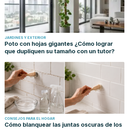
International Day of Yoga 2024. Consultado el 9 de junio
de 2025.
https://www.who.int/india/news-
room/events/detail/2024/06/21/default-
calendar/international-day-of-yoga-2024
JARDINES Y EXTERIOR
Permanent Mission of India to the UN. (s.f.). 11th International
Poto con hojas gigantes ¿Cómo lograr
Day of Yoga 2025. Consultado el 9 de junio de 2025.
que dupliquen su tamaño con un tutor?
https://pminewyork.gov.in/IDYatUN
Chauhan, I., Nagar, L., Rawat, A., & Betal, C. (2024). Yoga
Ethics: A Unique Means of Sustainability and Environmental
Protection, Journal of Mountain Research
19
(2).
https://www.researchgate.net/publication/387904477_Yoga_Et
Khanal, H., & Khanal, U. (2021). Benefits, barriers and
determinants of practicing yoga: A cross sectional study
from Kathmandu, Nepal.
Journal of Ayurveda and
CONSEJOS PARA EL HOGAR
Integrative Medicine
,
12
(1), 102-106.
Cómo blanquear las juntas oscuras de los
https://www.sciencedirect.com/science/article/pii/S097594