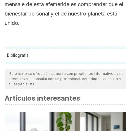
mensaje de esta efeméride es comprender que el
bienestar personal y el de nuestro planeta está
unido.
Bibliografía
Todas las fuentes citadas fueron revisadas a profundidad por
nuestro equipo, para asegurar su calidad, confiabilidad,
Este texto se ofrece únicamente con propósitos informativos y no
reemplaza la consulta con un profesional. Ante dudas, consulta a
vigencia y validez.
La bibliografía de este artículo fue
tu especialista.
considerada confiable y de precisión académica o
Artículos interesantes
científica.
United Nations (s.f.). 2025 Theme: Yoga for One Earth, One
Health. Consultado el 9 de junio de 2025.
https://www.un.org/en/observances/yoga-day
World Health Organization. (21 de junio de 2024).