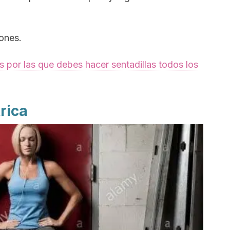
iones.
s por las que debes hacer sentadillas todos los
rica