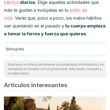
hábitos
diarios
.
Elige aquellas actividades que
más te gusten e inclúyelas en tu
estilo de
vida
.
Verás que, poco a poco, los malos hábitos
van quedando en el pasado y
tu cuerpo empieza
a tomar la forma y fuerza que quieres
.
Bibliografía
Todas las fuentes citadas fueron revisadas a profundidad por
nuestro equipo, para asegurar su calidad, confiabilidad,
Este texto se ofrece únicamente con propósitos informativos y no
reemplaza la consulta con un profesional. Ante dudas, consulta a
vigencia y validez.
La bibliografía de este artículo fue
tu especialista.
considerada confiable y de precisión académica o
Artículos interesantes
científica.
Spaeth, A. M., Dinges, D. F., & Goel, N. (2014). Sex and race
differences in caloric intake during sleep restriction in
healthy adults. American Journal of Clinical Nutrition.