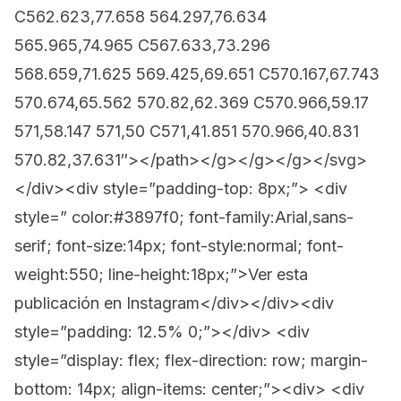
C562.623,77.658 564.297,76.634
565.965,74.965 C567.633,73.296
568.659,71.625 569.425,69.651 C570.167,67.743
570.674,65.562 570.82,62.369 C570.966,59.17
571,58.147 571,50 C571,41.851 570.966,40.831
570.82,37.631″></path></g></g></g></svg>
</div><div style=”padding-top: 8px;”> <div
style=” color:#3897f0; font-family:Arial,sans-
serif; font-size:14px; font-style:normal; font-
weight:550; line-height:18px;”>Ver esta
publicación en Instagram</div></div><div
style=”padding: 12.5% 0;”></div> <div
style=”display: flex; flex-direction: row; margin-
bottom: 14px; align-items: center;”><div> <div