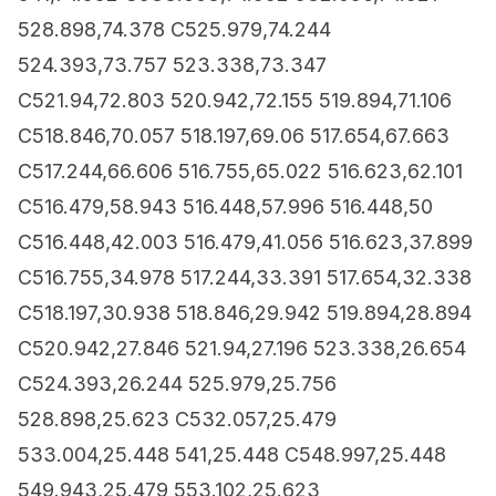
528.898,74.378 C525.979,74.244
524.393,73.757 523.338,73.347
C521.94,72.803 520.942,72.155 519.894,71.106
C518.846,70.057 518.197,69.06 517.654,67.663
C517.244,66.606 516.755,65.022 516.623,62.101
C516.479,58.943 516.448,57.996 516.448,50
C516.448,42.003 516.479,41.056 516.623,37.899
C516.755,34.978 517.244,33.391 517.654,32.338
C518.197,30.938 518.846,29.942 519.894,28.894
C520.942,27.846 521.94,27.196 523.338,26.654
C524.393,26.244 525.979,25.756
528.898,25.623 C532.057,25.479
533.004,25.448 541,25.448 C548.997,25.448
549.943,25.479 553.102,25.623