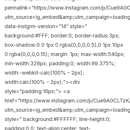
permalink=”https://www.instagram.com/p/Cue9A0
utm_source=ig_embed&amp;utm_campaign=loadin
data-instgrm-version=”14″ style=”
background:#FFF; border:0; border-radius:3px;
box-shadow:0 0 1px 0 rgba(0,0,0,0.5),0 1px 10px
0 rgba(0,0,0,0.15); margin: 1px; max-width:540px;
min-width:326px; padding:0; width:99.375%;
width:-webkit-calc(100% – 2px);
width:calc(100% – 2px);”><div
style=”padding:16px;”> <a
href=”https://www.instagram.com/p/Cue9A0CLTzK
utm_source=ig_embed&amp;utm_campaign=loadin
style=” background:#FFFFFF; line-height:0;
padding:0 0; text-align:center; text-