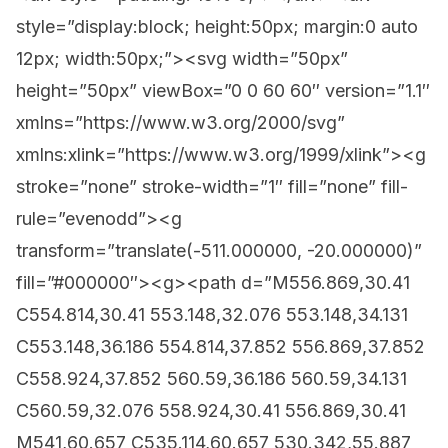
style=”display:block; height:50px; margin:0 auto
12px; width:50px;”><svg width=”50px”
height=”50px” viewBox=”0 0 60 60″ version=”1.1″
xmlns=”https://www.w3.org/2000/svg”
xmlns:xlink=”https://www.w3.org/1999/xlink”><g
stroke=”none” stroke-width=”1″ fill=”none” fill-
rule=”evenodd”><g
transform=”translate(-511.000000, -20.000000)”
fill=”#000000″><g><path d=”M556.869,30.41
C554.814,30.41 553.148,32.076 553.148,34.131
C553.148,36.186 554.814,37.852 556.869,37.852
C558.924,37.852 560.59,36.186 560.59,34.131
C560.59,32.076 558.924,30.41 556.869,30.41
M541,60.657 C535.114,60.657 530.342,55.887