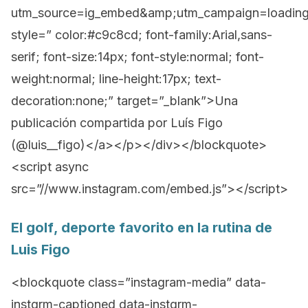
utm_source=ig_embed&amp;utm_campaign=loadin
style=” color:#c9c8cd; font-family:Arial,sans-
serif; font-size:14px; font-style:normal; font-
weight:normal; line-height:17px; text-
decoration:none;” target=”_blank”>Una
publicación compartida por Luís Figo
(@luis__figo)</a></p></div></blockquote>
<script async
src=”//www.instagram.com/embed.js”></script>
El
golf
, deporte favorito en la rutina de
Luis Figo
<blockquote class=”instagram-media” data-
instgrm-captioned data-instgrm-