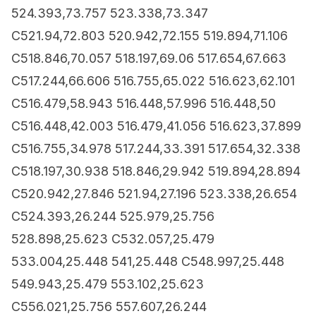
524.393,73.757 523.338,73.347
C521.94,72.803 520.942,72.155 519.894,71.106
C518.846,70.057 518.197,69.06 517.654,67.663
C517.244,66.606 516.755,65.022 516.623,62.101
C516.479,58.943 516.448,57.996 516.448,50
C516.448,42.003 516.479,41.056 516.623,37.899
C516.755,34.978 517.244,33.391 517.654,32.338
C518.197,30.938 518.846,29.942 519.894,28.894
C520.942,27.846 521.94,27.196 523.338,26.654
C524.393,26.244 525.979,25.756
528.898,25.623 C532.057,25.479
533.004,25.448 541,25.448 C548.997,25.448
549.943,25.479 553.102,25.623
C556.021,25.756 557.607,26.244