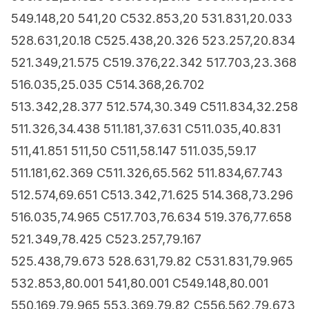
549.148,20 541,20 C532.853,20 531.831,20.033
528.631,20.18 C525.438,20.326 523.257,20.834
521.349,21.575 C519.376,22.342 517.703,23.368
516.035,25.035 C514.368,26.702
513.342,28.377 512.574,30.349 C511.834,32.258
511.326,34.438 511.181,37.631 C511.035,40.831
511,41.851 511,50 C511,58.147 511.035,59.17
511.181,62.369 C511.326,65.562 511.834,67.743
512.574,69.651 C513.342,71.625 514.368,73.296
516.035,74.965 C517.703,76.634 519.376,77.658
521.349,78.425 C523.257,79.167
525.438,79.673 528.631,79.82 C531.831,79.965
532.853,80.001 541,80.001 C549.148,80.001
550.169,79.965 553.369,79.82 C556.562,79.673