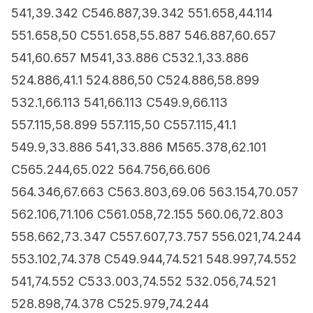
541,39.342 C546.887,39.342 551.658,44.114
551.658,50 C551.658,55.887 546.887,60.657
541,60.657 M541,33.886 C532.1,33.886
524.886,41.1 524.886,50 C524.886,58.899
532.1,66.113 541,66.113 C549.9,66.113
557.115,58.899 557.115,50 C557.115,41.1
549.9,33.886 541,33.886 M565.378,62.101
C565.244,65.022 564.756,66.606
564.346,67.663 C563.803,69.06 563.154,70.057
562.106,71.106 C561.058,72.155 560.06,72.803
558.662,73.347 C557.607,73.757 556.021,74.244
553.102,74.378 C549.944,74.521 548.997,74.552
541,74.552 C533.003,74.552 532.056,74.521
528.898,74.378 C525.979,74.244