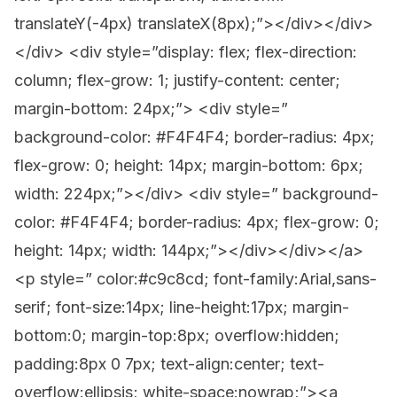
translateY(-4px) translateX(8px);”></div></div>
</div> <div style=”display: flex; flex-direction:
column; flex-grow: 1; justify-content: center;
margin-bottom: 24px;”> <div style=”
background-color: #F4F4F4; border-radius: 4px;
flex-grow: 0; height: 14px; margin-bottom: 6px;
width: 224px;”></div> <div style=” background-
color: #F4F4F4; border-radius: 4px; flex-grow: 0;
height: 14px; width: 144px;”></div></div></a>
<p style=” color:#c9c8cd; font-family:Arial,sans-
serif; font-size:14px; line-height:17px; margin-
bottom:0; margin-top:8px; overflow:hidden;
padding:8px 0 7px; text-align:center; text-
overflow:ellipsis; white-space:nowrap;”><a