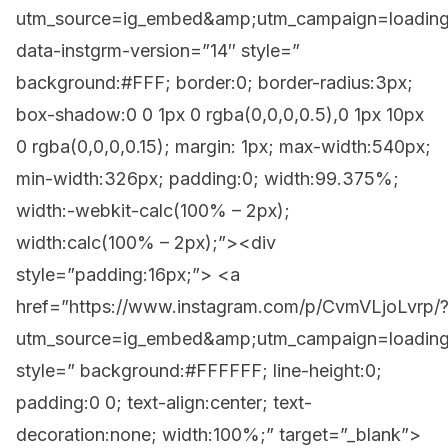
utm_source=ig_embed&amp;utm_campaign=loadin
data-instgrm-version=”14″ style=”
background:#FFF; border:0; border-radius:3px;
box-shadow:0 0 1px 0 rgba(0,0,0,0.5),0 1px 10px
0 rgba(0,0,0,0.15); margin: 1px; max-width:540px;
min-width:326px; padding:0; width:99.375%;
width:-webkit-calc(100% – 2px);
width:calc(100% – 2px);”><div
style=”padding:16px;”> <a
href=”https://www.instagram.com/p/CvmVLjoLvrp/
utm_source=ig_embed&amp;utm_campaign=loadin
style=” background:#FFFFFF; line-height:0;
padding:0 0; text-align:center; text-
decoration:none; width:100%;” target=”_blank”>