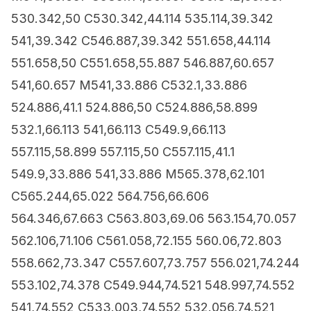
530.342,50 C530.342,44.114 535.114,39.342
541,39.342 C546.887,39.342 551.658,44.114
551.658,50 C551.658,55.887 546.887,60.657
541,60.657 M541,33.886 C532.1,33.886
524.886,41.1 524.886,50 C524.886,58.899
532.1,66.113 541,66.113 C549.9,66.113
557.115,58.899 557.115,50 C557.115,41.1
549.9,33.886 541,33.886 M565.378,62.101
C565.244,65.022 564.756,66.606
564.346,67.663 C563.803,69.06 563.154,70.057
562.106,71.106 C561.058,72.155 560.06,72.803
558.662,73.347 C557.607,73.757 556.021,74.244
553.102,74.378 C549.944,74.521 548.997,74.552
541,74.552 C533.003,74.552 532.056,74.521