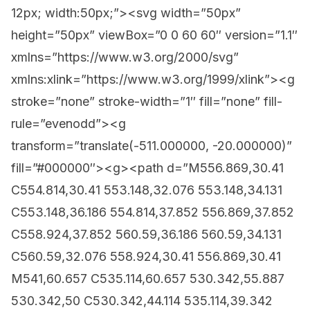
12px; width:50px;”><svg width=”50px”
height=”50px” viewBox=”0 0 60 60″ version=”1.1″
xmlns=”https://www.w3.org/2000/svg”
xmlns:xlink=”https://www.w3.org/1999/xlink”><g
stroke=”none” stroke-width=”1″ fill=”none” fill-
rule=”evenodd”><g
transform=”translate(-511.000000, -20.000000)”
fill=”#000000″><g><path d=”M556.869,30.41
C554.814,30.41 553.148,32.076 553.148,34.131
C553.148,36.186 554.814,37.852 556.869,37.852
C558.924,37.852 560.59,36.186 560.59,34.131
C560.59,32.076 558.924,30.41 556.869,30.41
M541,60.657 C535.114,60.657 530.342,55.887
530.342,50 C530.342,44.114 535.114,39.342