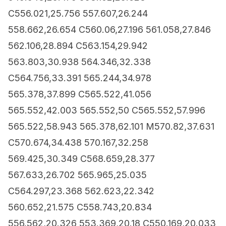
C556.021,25.756 557.607,26.244
558.662,26.654 C560.06,27.196 561.058,27.846
562.106,28.894 C563.154,29.942
563.803,30.938 564.346,32.338
C564.756,33.391 565.244,34.978
565.378,37.899 C565.522,41.056
565.552,42.003 565.552,50 C565.552,57.996
565.522,58.943 565.378,62.101 M570.82,37.631
C570.674,34.438 570.167,32.258
569.425,30.349 C568.659,28.377
567.633,26.702 565.965,25.035
C564.297,23.368 562.623,22.342
560.652,21.575 C558.743,20.834
556.562,20.326 553.369,20.18 C550.169,20.033