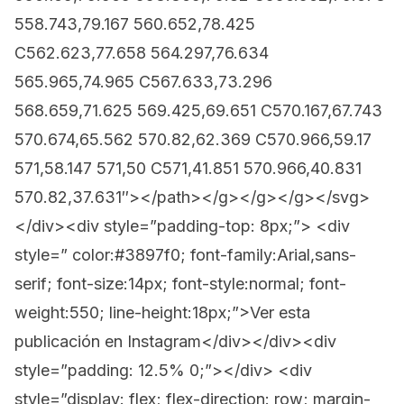
558.743,79.167 560.652,78.425
C562.623,77.658 564.297,76.634
565.965,74.965 C567.633,73.296
568.659,71.625 569.425,69.651 C570.167,67.743
570.674,65.562 570.82,62.369 C570.966,59.17
571,58.147 571,50 C571,41.851 570.966,40.831
570.82,37.631″></path></g></g></g></svg>
</div><div style=”padding-top: 8px;”> <div
style=” color:#3897f0; font-family:Arial,sans-
serif; font-size:14px; font-style:normal; font-
weight:550; line-height:18px;”>Ver esta
publicación en Instagram</div></div><div
style=”padding: 12.5% 0;”></div> <div
style=”display: flex; flex-direction: row; margin-