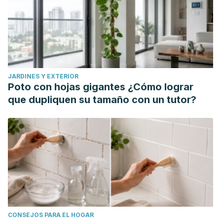
e0229507.
Raeder, C., Fernandez-Fernandez, J., & Ferrauti, A. (2015).
Effects of six weeks of medicine ball training on throwing
velocity, throwing precision, and isokinetic strength of
shoulder rotators in female handball players.
The Journal
JARDINES Y EXTERIOR
of Strength & Conditioning Research
,
29
(7), 1904-1914.
Poto con hojas gigantes ¿Cómo lograr
Ribeiro, A. S., Romanzini, M., Schoenfeld, B. J., Souza, M.
que dupliquen su tamaño con un tutor?
F., Avelar, A., & Cyrino, E. S. (2014). Effect of different warm-
up procedures on the performance of resistance training
exercises.
Perceptual and motor skills
,
119
(1), 133-145.
CONSEJOS PARA EL HOGAR