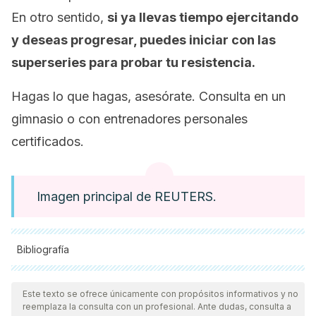
En otro sentido,
si ya llevas tiempo ejercitando
y deseas progresar, puedes iniciar con las
superseries para probar tu resistencia.
Hagas lo que hagas, asesórate. Consulta en un
gimnasio o con entrenadores personales
certificados.
Imagen principal de REUTERS.
Bibliografía
Todas las fuentes citadas fueron revisadas a profundidad por
nuestro equipo, para asegurar su calidad, confiabilidad,
Este texto se ofrece únicamente con propósitos informativos y no
reemplaza la consulta con un profesional. Ante dudas, consulta a
vigencia y validez.
La bibliografía de este artículo fue