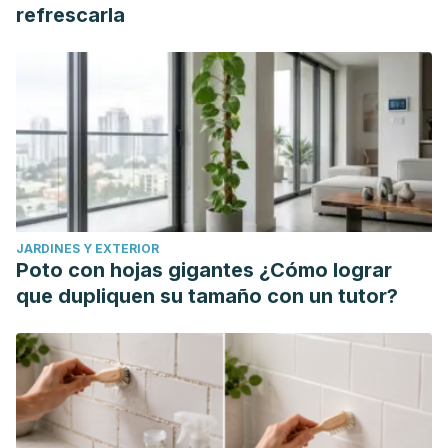
prevention. Nutr Hosp. 2013 Sep;28 Suppl 5:89-98. doi:
refrescarla
10.3305/nh.2013.28.sup5.6923. PMID: 24010748. Disponible
en: https://pubmed.ncbi.nlm.nih.gov/24010748/
JARDINES Y EXTERIOR
Poto con hojas gigantes ¿Cómo lograr
que dupliquen su tamaño con un tutor?