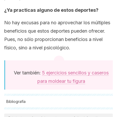
¿Ya practicas alguno de estos deportes?
No hay excusas para no aprovechar los múltiples
beneficios que estos deportes pueden ofrecer.
Pues, no sólo proporcionan beneficios a nivel
físico, sino a nivel psicológico.
Ver también:
5 ejercicios sencillos y caseros
para moldear tu figura
Bibliografía
Todas las fuentes citadas fueron revisadas a profundidad por
nuestro equipo, para asegurar su calidad, confiabilidad,