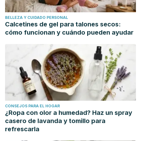
Slavin JL, Lloyd B. Health benefits of fruits and
vegetables.
Adv Nutr
. 2012;3(4):506–516. Published 2012
BELLEZA Y CUIDADO PERSONAL
Jul 1. doi:10.3945/an.112.002154
Calcetines de gel para talones secos:
Jayachandran M, Xiao J, Xu B. A Critical Review on Health
cómo funcionan y cuándo pueden ayudar
Promoting Benefits of Edible Mushrooms through Gut
Microbiota.
Int J Mol Sci
. 2017;18(9):1934. Published 2017
Sep 8. doi:10.3390/ijms18091934
CONSEJOS PARA EL HOGAR
¿Ropa con olor a humedad? Haz un spray
casero de lavanda y tomillo para
refrescarla