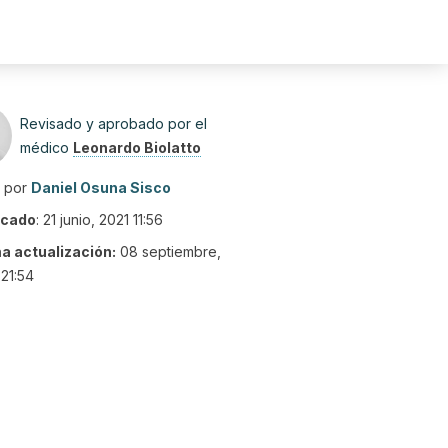
Revisado y aprobado por el
médico
Leonardo Biolatto
o por
Daniel Osuna Sisco
icado
:
21 junio, 2021 11:56
ma actualización:
08 septiembre,
21:54