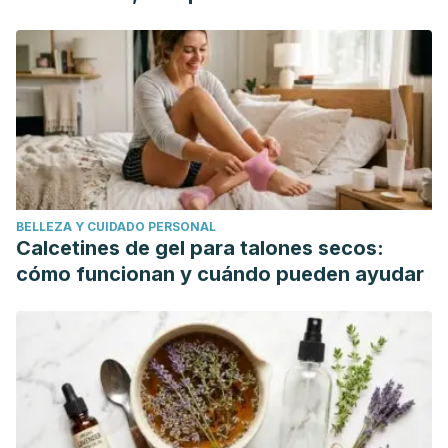
Actividad física. Organización Mundial de la Salud.
mundo"
https://www.who.int/dietphysicalactivity/pa/es/
Stiegler, P., & Cunliffe, A. (2006). The role of diet and
exercise for the maintenance of fat-free mass and resting
metabolic rate during weight loss. Sports Medicine
(Auckland, N.Z.). https://doi.org/10.2165/00007256-
200636030-00005
Chaston, T. B., Dixon, J. B., & O’Brien, P. E. (2007).
BELLEZA Y CUIDADO PERSONAL
Changes in fat-free mass during significant weight loss: A
Calcetines de gel para talones secos:
systematic review. International Journal of Obesity.
cómo funcionan y cuándo pueden ayudar
https://doi.org/10.1038/sj.ijo.0803483
Garrow, J. ., & Summerbell, C. . (1995). Meta-analysis: effect
of exercise, with or without dieting, on the body
composition of overweight subjects. European Journal of
Clinical Nutrition.
https://doi.org/10.1016/j.childyouth.2008.08.004