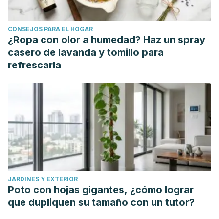
King, N. A., Horner, K., Hills, A. P., Byrne, N. M., Wood, R. E.,
Bryant, E., … Blundell, J. E. (2012). Exercise appetite and
CONSEJOS PARA EL HOGAR
weight management: Understanding the compensatory
¿Ropa con olor a humedad? Haz un spray
responses in eating behaviour and how they contribute to
casero de lavanda y tomillo para
variability in exercise-induced weight loss. British Journal
refrescarla
of Sports Medicine.
https://doi.org/10.1136/bjsm.2010.082495
Hunter, G. R., Byrne, N. M., Sirikul, B., Fernández, J. R.,
Zuckerman, P. A., Darnell, B. E., & Gower, B. A. (2008).
Resistance training conserves fat-free mass and resting
energy expenditure following weight loss. Obesity.
https://doi.org/10.1038/oby.2008.38
JARDINES Y EXTERIOR
Poto con hojas gigantes, ¿cómo lograr
que dupliquen su tamaño con un tutor?