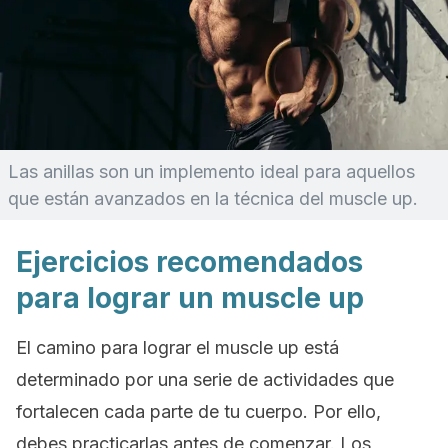
Las anillas son un implemento ideal para aquellos
que están avanzados en la técnica del
muscle up
.
Ejercicios recomendados
para lograr un muscle up
El camino para lograr el
muscle up
está
determinado por una serie de actividades que
fortalecen cada parte de tu cuerpo. Por ello,
debes practicarlas antes de comenzar. Los