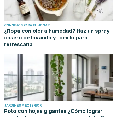
https://www.redalyc.org/articulo.oa?id=343846574002
Gómez Piqueras P, Sánchez González M. Entrenamiento
de intervalos de alta intensidad (HIIT) en adultos mayores:
CONSEJOS PARA EL HOGAR
una revisión sistemática. PensarMov [Internet]. 23may2019
¿Ropa con olor a humedad? Haz un spray
[citado 18mar.2022];17(1):e35494. Available from:
casero de lavanda y tomillo para
https://revistas.ucr.ac.cr/index.php/pem/article/view/35494
refrescarla
Alarcón Hormazábal, Manuel, Delgado Floody, Pedro,
Castillo Mariqueo, Lidia, Thuiller Lepelegy, Nicole, Bórquez
Becerra, Pablo, Sepúlveda Mancilla, Carlos, Rebolledo
Quezada, Sara, Efectos de 8 semanas de entrenamiento
intervalado de alta intensidad sobre los niveles de glicemia
basal, perfil antropométrico y VO2 máx de jóvenes
sedentarios con sobrepeso u obesidad. Nutrición
Hospitalaria [Internet]. 2016;33(2):284-288. Recuperado
JARDINES Y EXTERIOR
de: https://www.redalyc.org/articulo.oa?id=309245773015
Poto con hojas gigantes ¿Cómo lograr
Kelly, B.M., Xenophontos, S., King, J.A. et al. An evaluation