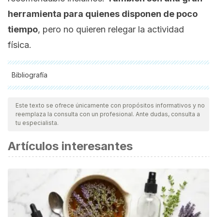
herramienta para quienes disponen de poco
tiempo
, pero no quieren relegar la actividad
física.
Bibliografía
Todas las fuentes citadas fueron revisadas a profundidad por
nuestro equipo, para asegurar su calidad, confiabilidad,
Este texto se ofrece únicamente con propósitos informativos y no
reemplaza la consulta con un profesional. Ante dudas, consulta a
vigencia y validez.
La bibliografía de este artículo fue
tu especialista.
considerada confiable y de precisión académica o
Artículos interesantes
científica.
Cofré-Bolados, Cristian, Sánchez-Aguilera, Pablo, Zafra-
Santos, Edson, Espinoza-Salinas, Alexis, Entrenamiento
aeróbico de alta intensidad: Historia y fisiología clínica del
ejercicio. Revista de la Universidad Industrial de Santander.
Salud [Internet]. 2016;48(3):275-284. Recuperado de: