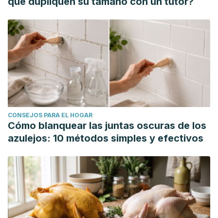
que dupliquen su tamaño con un tutor?
of low volume high-intensity intermittent training (HIIT) for
health risk reduction in overweight and obese men. BMC
Obes 4, 17 (2017). Disponible en:
https://doi.org/10.1186/s40608-017-0151-7
CONSEJOS PARA EL HOGAR
Cómo blanquear las juntas oscuras de los
azulejos: 10 métodos simples y efectivos