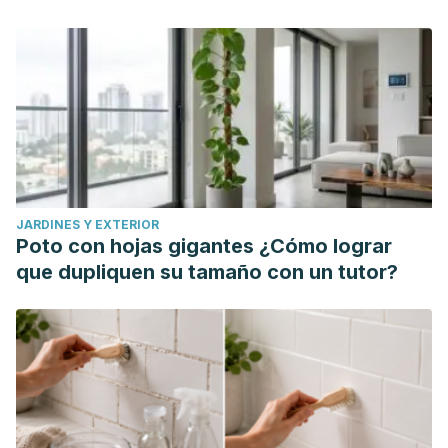
ósea y la osteoporosis."
Rehabilitación
37.6 (2003): 339-
353.
JARDINES Y EXTERIOR
Poto con hojas gigantes ¿Cómo lograr
que dupliquen su tamaño con un tutor?