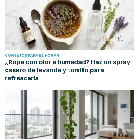
Sports. https://bigdatasports.media/2021/12/27/como-
funciona-la-inteligencia-artificial-que-utilizada-por-el-
boca-de-alfaro-y-la-seleccion-ecuador/
Qué es el modelo xG: cómo funciona el sistema de "goles
esperados" de Sportec Solutions. Bundesliga.
https://www.bundesliga.com/es/bundesliga/noticias/goles-
CONSEJOS PARA EL HOGAR
esperados-xg-sistema-que-es-como-funciona-sportec-
¿Ropa con olor a humedad? Haz un spray
solutions-liga-alemana-5580
casero de lavanda y tomillo para
Whitmore, J. ¿Qué son las Expected Assists (xA)? The
refrescarla
Analyst. https://theanalyst.com/eu/2021/07/que-son-las-
expected-assists-
xa/#:~:text=El%20modelo%20de%20Expected%20Assists