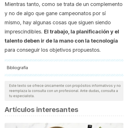
Mientras tanto, como se trata de un complemento
y no de algo que gane campeonatos por sí
mismo, hay algunas cosas que siguen siendo
imprescindibles.
El trabajo, la planificación y el
talento deben ir de la mano con la tecnología
para conseguir los objetivos propuestos.
Bibliografía
Todas las fuentes citadas fueron revisadas a profundidad por
nuestro equipo, para asegurar su calidad, confiabilidad,
Este texto se ofrece únicamente con propósitos informativos y no
reemplaza la consulta con un profesional. Ante dudas, consulta a
vigencia y validez.
La bibliografía de este artículo fue
tu especialista.
considerada confiable y de precisión académica o
Artículos interesantes
científica.
Conde, M. ¿Cómo funciona la inteligencia artificial utilizada
por el Boca de Alfaro y la selección Ecuador? Big Data