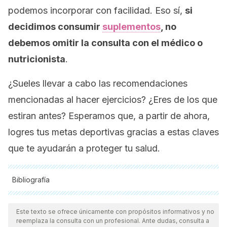
podemos incorporar con facilidad. Eso sí,
si
decidimos consumir
suplementos
, no
debemos omitir la consulta con el médico o
nutricionista
.
¿Sueles llevar a cabo las recomendaciones
mencionadas al hacer ejercicios? ¿Eres de los que
estiran antes? Esperamos que, a partir de ahora,
logres tus metas deportivas gracias a estas claves
que te ayudarán a proteger tu salud.
Bibliografía
Todas las fuentes citadas fueron revisadas a profundidad por
nuestro equipo, para asegurar su calidad, confiabilidad,
Este texto se ofrece únicamente con propósitos informativos y no
reemplaza la consulta con un profesional. Ante dudas, consulta a
vigencia y validez.
La bibliografía de este artículo fue