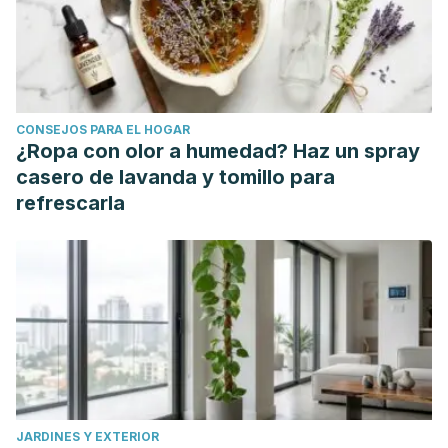
L. M., Eichner, E. R., Maughan, R. J., Montain, S. J., &
Stachenfeld, N. S. (2007). American College of Sports
Medicine position stand. Exercise and fluid
replacement. Medicine and science in sports and
CONSEJOS PARA EL HOGAR
exercise, 39(2), 377–390.
¿Ropa con olor a humedad? Haz un spray
https://doi.org/10.1249/mss.0b013e31802ca597
casero de lavanda y tomillo para
Jamtvedt G, Herbert RD, Flottorp S, et al. 2010. A pragmatic
refrescarla
randomised trial of stretching before and after physical
activity to prevent injury and soreness. British Journal of
Sports. https://bjsm.bmj.com/content/44/14/1002
Eating and exercise: 5 tips to maximize your workouts.
Mayo Clinic. https://www.mayoclinic.org/healthy-
lifestyle/fitness/in-depth/exercise/art-
20045506#:~:text=Studies%20suggest%20that%20eating%
Aloui, A., Baklouti, H., Souissi, N., & Chtourou, H. (2019).
JARDINES Y EXTERIOR
Effects of Ramadan fasting on body composition in