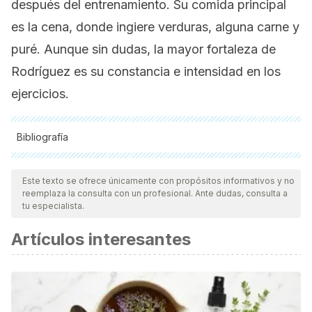
después del entrenamiento. Su comida principal
es la cena, donde ingiere verduras, alguna carne y
puré. Aunque sin dudas, la mayor fortaleza de
Rodríguez es su constancia e intensidad en los
ejercicios.
Bibliografía
Todas las fuentes citadas fueron revisadas a profundidad por
nuestro equipo, para asegurar su calidad, confiabilidad,
Este texto se ofrece únicamente con propósitos informativos y no
reemplaza la consulta con un profesional. Ante dudas, consulta a
vigencia y validez.
La bibliografía de este artículo fue
tu especialista.
considerada confiable y de precisión académica o
Artículos interesantes
científica.
Çakmakçı, E., Tatlıcı, A., Kahraman, S. , Yılmaz, S. , Ünsal, B.
& Özkaymakoğlu, C. (2019). Does once-a-week boxing
training improve strength and reaction time? . International