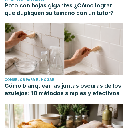
Activation during Common Strength and Hypertrophy
Poto con hojas gigantes ¿Cómo lograr
Exercises: A Systematic Review. Journal of sports science
que dupliquen su tamaño con un tutor?
& medicine, 19(1), 195–203. Consultado el 14 de agosto de
2023.
https://www.ncbi.nlm.nih.gov/pmc/articles/PMC7039033/
Tripiana, R. F. (2015). Revisión y diseño de un programa
para la mejora de la fuerza explosiva. Entrenamiento con
kettlebells. (Trabajo de fin de grado). Grado en Ciencias
de la Actividad Física y del Deporte. Universidad Miguel
Hernández de Elche. Consultado el 14 de agosto de 2023.
CONSEJOS PARA EL HOGAR
http://dspace.umh.es/bitstream/11000/1986/1/Rafael%20Titos
Cómo blanquear las juntas oscuras de los
azulejos: 10 métodos simples y efectivos