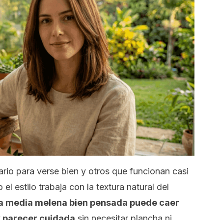
ario para verse bien y otros que funcionan casi
el estilo trabaja con la textura natural del
a media melena bien pensada puede caer
y parecer cuidada
sin necesitar plancha ni