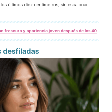
los últimos diez centímetros, sin escalonar
an frescura y apariencia joven después de los 40
 desfiladas