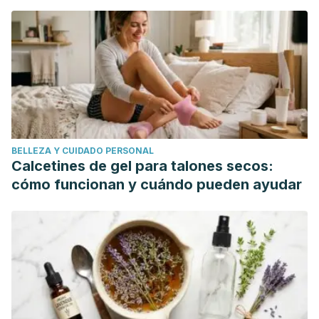
resting-state functional magnetic resonance imaging
study”
Frontiers in human neuroscience
vol. 9 71. 13 Feb.
2015, doi:10.3389/fnhum.2015.00071
BELLEZA Y CUIDADO PERSONAL
Calcetines de gel para talones secos:
cómo funcionan y cuándo pueden ayudar