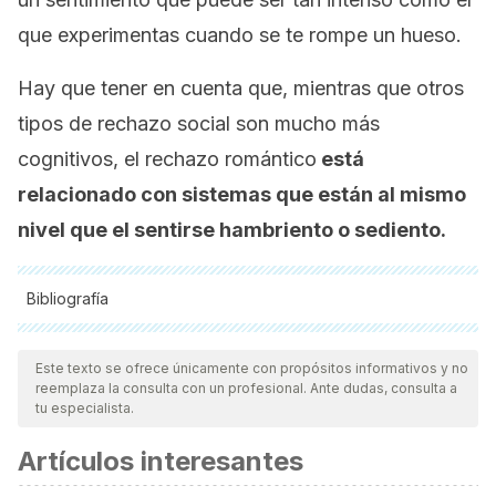
que experimentas cuando se te rompe un hueso.
Hay que tener en cuenta que, mientras que otros
tipos de rechazo social son mucho más
cognitivos, el rechazo romántico
está
relacionado con sistemas que están al mismo
nivel que el sentirse hambriento o sediento.
Bibliografía
Todas las fuentes citadas fueron revisadas a profundidad por
nuestro equipo, para asegurar su calidad, confiabilidad,
Este texto se ofrece únicamente con propósitos informativos y no
reemplaza la consulta con un profesional. Ante dudas, consulta a
vigencia y validez.
La bibliografía de este artículo fue
tu especialista.
considerada confiable y de precisión académica o
Artículos interesantes
científica.
Song, Hongwen et al. “Love-related changes in the brain: a