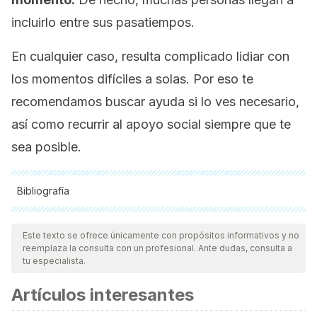
incluirlo entre sus pasatiempos.
En cualquier caso, resulta complicado lidiar con
los momentos difíciles a solas. Por eso te
recomendamos buscar ayuda si lo ves necesario,
así como recurrir al apoyo social siempre que te
sea posible.
Bibliografía
Todas las fuentes citadas fueron revisadas a profundidad por
nuestro equipo, para asegurar su calidad, confiabilidad,
Este texto se ofrece únicamente con propósitos informativos y no
reemplaza la consulta con un profesional. Ante dudas, consulta a
vigencia y validez.
La bibliografía de este artículo fue
tu especialista.
considerada confiable y de precisión académica o
Artículos interesantes
científica.
Rinpoche, A., & Zangmo, A. C. (2013).
The Tibetan yoga of