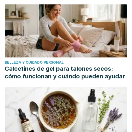
breath: Breathing practices for healing the body and
cultivating wisdom
. Shambhala Publications.
Daykin, N., Mansfield, L., Meads, C., Julier, G., Tomlinson,
A., Payne, A., ... & Victor, C. (2018). What works for
wellbeing? A systematic review of wellbeing outcomes for
music and singing in adults.
Perspectives in public health
,
138
(1), 39-46.
BELLEZA Y CUIDADO PERSONAL
Chételat, G., Lutz, A., Arenaza-Urquijo, E., Collette, F.,
Calcetines de gel para talones secos:
Klimecki, O., & Marchant, N. (2018). Why could meditation
cómo funcionan y cuándo pueden ayudar
practice help promote mental health and well-being in
aging?.
Alzheimer's research & therapy
,
10
(1), 1-4.
Larrivee, D., & Echarte, L. (2018). Contemplative meditation
and neuroscience: Prospects for mental health.
Journal of
religion and health
,
57
(3), 960-978.