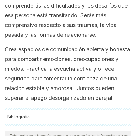
comprenderás las dificultades y los desafíos que
esa persona está transitando. Serás más
comprensivo respecto a sus traumas, la vida
pasada y las formas de relacionarse.
Crea espacios de comunicación abierta y honesta
para compartir emociones, preocupaciones y
miedos. Practica la escucha activa y ofrece
seguridad para fomentar la confianza de una
relación estable y amorosa. ¡Juntos pueden
superar el apego desorganizado en pareja!
Bibliografía
Todas las fuentes citadas fueron revisadas a profundidad por
nuestro equipo, para asegurar su calidad, confiabilidad,
Este texto se ofrece únicamente con propósitos informativos y no