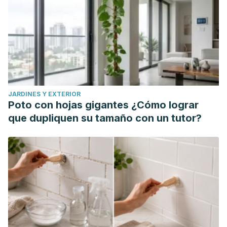
Therapeutic Attachment Camps for Improving Behavior in
Children with Reactive Attachment Disorder.
The open
family studies journal
.
https://benthamopen.com
Hamadi, L. & Fletcher, H. (2019). Are people with an
intellectual disability at increased risk of attachment
difficulties? A critical review.
Sage Journal
, 25(1).
JARDINES Y EXTERIOR
https://journals.sagepub.com
Poto con hojas gigantes ¿Cómo lograr
Sánchez, J. Cháves, V., Cutillas, M., Regli, E. (2022). Desde
que dupliquen su tamaño con un tutor?
el apego desorganizado, transitando hacia la intestabilidad
emocional. XXIII Congreso Virtual Internacional de
Psiquiatría, Psicología y Salud Mental.
https://psiquiatria.com/congresos/pdf/1-10-2022-4-
pon112.pdf