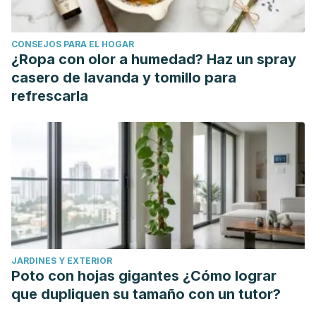
decisiones y autoconfianza en adolescentes bachilleres.
Revista de Psicología, 32(1),39-65.[fecha de Consulta 5 de
CONSEJOS PARA EL HOGAR
Octubre de 2021]. ISSN: 0254-9247. Disponible en:
¿Ropa con olor a humedad? Haz un spray
https://www.redalyc.org/articulo.oa?id=337831261002
casero de lavanda y tomillo para
refrescarla
JARDINES Y EXTERIOR
Poto con hojas gigantes ¿Cómo lograr
que dupliquen su tamaño con un tutor?