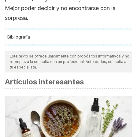
Mejor poder decidir y no encontrarse con la
sorpresa.
Bibliografía
Todas las fuentes citadas fueron revisadas a profundidad por
nuestro equipo, para asegurar su calidad, confiabilidad,
Este texto se ofrece únicamente con propósitos informativos y no
reemplaza la consulta con un profesional. Ante dudas, consulta a
vigencia y validez.
La bibliografía de este artículo fue
tu especialista.
considerada confiable y de precisión académica o
Artículos interesantes
científica.
Muñeton Santa, G., Ruiz-Martínez, A., & Loaiza Quintero, O.
(2017). Toma de decisiones: explicaciones desde la
ciencia aplicada del comportamiento. Revista Espacios, 38
(13).
Luna Bernal, Alejandro César Antonio, & Laca Arocena,
Francisco Augusto Vicente (2014). Patrones de toma de